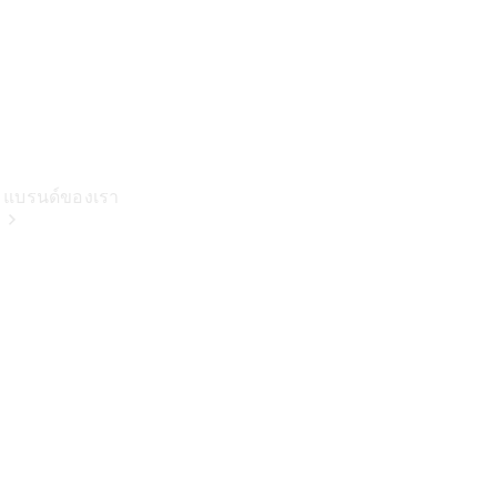
แบรนด์ของเรา
เกี่ยวกับเม
อร์เซเดส-
เบนซ์