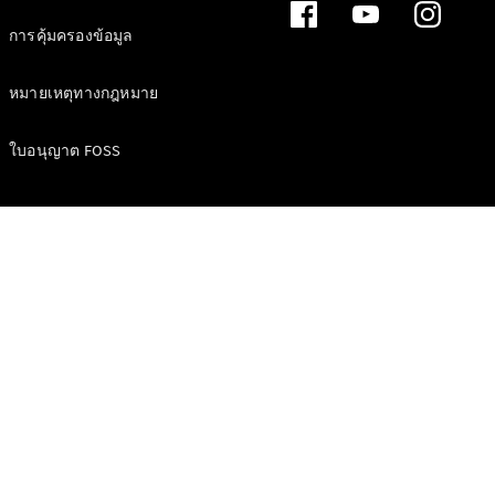
การคุ้มครองข้อมูล
หมายเหตุทางกฎหมาย
ใบอนุญาต FOSS
การบริการ
ทั้งหมด
ข้อเสนอ
พิเศษ
Charging
Solutions
นัดหมายเข้า
รับบริการ
ออนไลน์