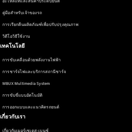
อะไหล่แท้และสินค้าประดับยนต์
และชุด
อุปกรณ์
คู่มือสำหรับเจ้าของรถ
ตกแต่ง
การเรียกคืนผลิตภัณฑ์เพื่อปรับปรุงคุณภาพ
วิดีโอวิธีใช้งาน
เทคโนโลยี
การขับเคลื่อนด้วยพลังงานไฟฟ้า
การชาร์จไฟและบริการสถานีชาร์จ
MBUX Multimedia System
การขับขี่แบบอัตโนมัติ
ยางรถยนต์
แท้
การออกแบบและแนวคิดรถยนต์
ชุดอุปกรณ์
เกี่ยวกับเรา
ตกแต่งแท้
อุปกรณ์
เกี่ยวกับเมอร์เซเดส-เบนซ์