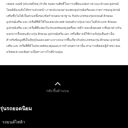
ออกแบบ
เซเดส-เบนซ์ (ประเทศไทย) จำกัด ขอสงวนสิทธิ์ในการเปลี่ยนแปลงราคาแนะนำและอุปกรณ์
โดยมิต้องแจ้งให้ทราบล่วงหน้า ภาพประกอบอาจแสดงอุปกรณ์เสริมและรายการของอุปกรณ์
รถยนต์
เสริมซึ่งไม่ได้เป็นส่วนหนึ่งของข้อกำหนดมาตรฐาน กับประเภทของรุ่นรถยนต์ ลักษณะ
ทดลองขับ
อุปกรณ์เสริม และ /หรือสีที่มีให้ในแต่ละประเทศ รถยนต์บางรุ่นอาจจะไม่มีประเภท ลักษณะ
Mercedes-
อุปกรณ์เสริม และ /หรือสีที่แสดงในประเทศของคุณหรืออาจมีรายละเอียดเฉพาะที่แตกต่างกัน
Benz Online
นอกจากนี้รถยนต์บางรุ่น ลักษณะ อุปกรณ์เสริม และ /หรือสีอาจมีใช้ร่วมกับรุ่นอื่นเท่านั้น
Showroom
สำหรับข้อมูลที่เป็นปัจจุบันและเฉพาะเจาะจงมากขึ้นเกี่ยวกับประเภทของรุ่น ลักษณะ อุปกรณ์
เสริม และ /หรือสีที่มีในประเทศของคุณและการกำหนดราคานั้น สามารถติดต่อผู้จำหน่ายเม
อร์เซเดส-เบนซ์อย่างเป็นทางการใกล้บ้านคุณ
รถตู้
ออกแบบรถยนต์
ทดลองขับ
Mercedes-Benz Online Showroom
กลับขึ้นด้านบน
รุ่นรถยอดนิยม
รถยนต์ไฟฟ้า