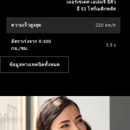
เมอร์เซเดส-เอเอ็มจี อีคิว
การให้
อี 53 โฟร์เมติกพลัส
บริการ
ความช่วย
เหลือเมื่อรถ
ความเร็วสูงสุด
220 km/h
เสีย
บริการ
อัตราเร่งจาก 0-100
3.5 s
ประกันภัย
กม./ชม.
Mercedes-
ข้อมูลทางเทคนิคทั้งหมด
Benz Apps
คู่มือสำหรับ
เจ้าของรถ
ติดต่อเรา