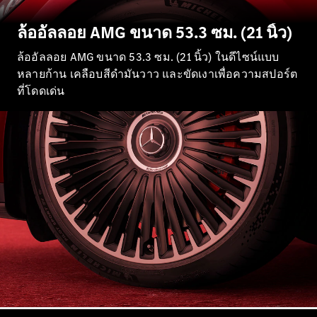
All SUVs
ล้ออัลลอย AMG ขนาด 53.3 ซม. (21 นิ้ว)
EQS
ไฟฟ้า 100%
SUV
ล้ออัลลอย AMG ขนาด 53.3 ซม. (21 นิ้ว) ในดีไซน์แบบ
Mercedes-
หลายก้าน เคลือบสีดำมันวาว และขัดเงาเพื่อความสปอร์ต
Maybach
ไฟฟ้า 100%
ที่โดดเด่น
EQS SUV
GLA
GLC
GLC Coupé
GLE
GLS
Mercedes-
Maybach
GLS
G-
ไฟฟ้า 100%
Class
G-Class
ออกแบบ
รถยนต์