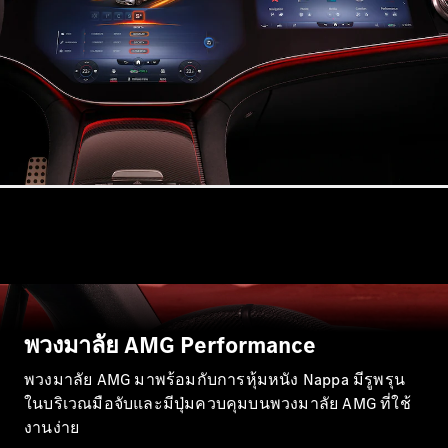
Maybach SL
Roadster
ออกแบบ
รถยนต์
ทดลองขับ
Mercedes-
Benz Online
Showroom
MPV
พวงมาลัย AMG Performance
V-Class
พวงมาลัย AMG มาพร้อมกับการหุ้มหนัง Nappa มีรูพรุน
MPV
ในบริเวณมือจับและมีปุ่มควบคุมบนพวงมาลัย AMG ที่ใช้
งานง่าย
ออกแบบ