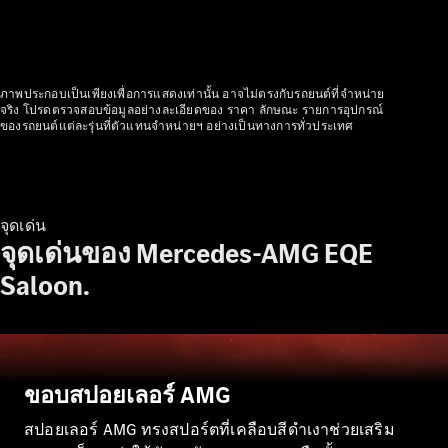
รถยนต์ไฟฟ้ารุ่นต่างๆ
รถยนต์ปลั๊กอินไฮบริดรุ่นต่างๆ
ภาพประกอบเป็นเพียงเพื่อการแสดงเท่านั้น อาจไม่ตรงกับรถยนต์ที่จำหน่าย
ซาลูน
จริง โปรดตรวจสอบข้อมูลอย่างละเอียดของ ราคา ลักษณะ รายการอุปกรณ์
ของรถยนต์แต่ละรุ่นที่ตัวแทนจำหน่ายฯ อย่างเป็นทางการทั่วประเทศ
จุดเด่น
จุดเด่นของ Mercedes-AMG EQE
All Saloons
CLA
Saloon.
ไฟฟ้า 100%
Saloon
C-Class
Saloon
EQE
ไฟฟ้า 100%
Saloon
ขอบสปอยเลอร์ AMG
E-Class
Saloon
สปอยเลอร์ AMG ทรงสปอร์ตที่เคลือบสีดำเงาช่วยเสริม
S-Class