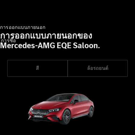
การออกแบบภายนอก
การออกแบบภายนอกของ
การซื้อ
Mercedes-AMG EQE Saloon.
สี
ล้อรถยนต์
ซื้อรถใหม่
ซื้อรถมือ
สองสภาพดี
รถยนต์
สำหรับกลุ่ม
ลูกค้าทาง
ธุรกิจและ