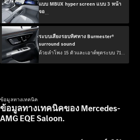
แบบ MBUX hyper screen แบบ 3 หน้า
จอ
จอแสดงผล 3 จอผสานกันอย่างลงตัวแบบ
ไร้รอบต่อ ทําให้เกิด Hyperscreen ขนาด
ใหญ่ จอแสดงผล OLED ที่สว่างสดใส
ระบบเสียงรอบทิศทาง Burmester®
การบริการ
พร้อมการตอบสนองการสัมผัสและอินเท
surround sound
ทั้งหมด
อร์เฟซผู้ใช้ 'Zero Layer' ที่เป็นนวัตกรรม
ด้วยลําโพง 15 ตัวและเอาต์พุตระบบ 710
ข้อเสนอ
ใหม่สร้างประสบการณ์การใช้งานที่
วัตต์ คุณสามารถเพลิดเพลินกับ
พิเศษ
สะดวกสบายเป็นพิเศษ จอแสดงผลขนาด
ประสบการณ์เสียง Burmester® ในตํา
Charging
12.3 นิ้วสําหรับผู้โดยสารด้านหน้าให้
นานได้ คุณสามารถปรับแต่งเสียงเซอร์
Solutions
พื้นที่แสดงและควบคุมของตนเอง
ราวด์ 3 มิติที่น่าประทับใจสําหรับเบาะนั่ง
ด้านหน้าและด้านหลังได้ เพื่อเสียงเซอร์
นัดหมายเข้า
ราวด์รอบทิศทางที่สมจริงเป็นพิเศษคุณ
ข้อมูลทางเทคนิค
รับบริการ
สามารถเล่นเพลงในคุณภาพ Dolby
ข้อมูลทางเทคนิคของ Mercedes-
ออนไลน์
Atmos® ประสบการณ์เสียงภายในช่วย
AMG EQE Saloon.
การบริการ
เพิ่มประสบการณ์การขับขี่ด้วยไฟฟ้าของ
และการ
คุณ
บำรุงรักษา