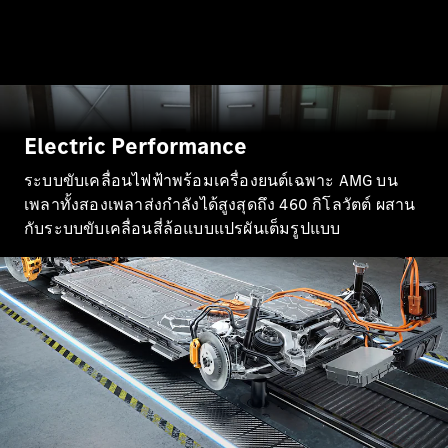
ทดลองขับ
Mercedes-
Benz Online
Showroom
คูเป้
Electric Performance
ระบบขับเคลื่อนไฟฟ้าพร้อมเครื่องยนต์เฉพาะ AMG บน
เพลาทั้งสองเพลาส่งกำลังได้สูงสุดถึง 460 กิโลวัตต์ ผสาน
กับระบบขับเคลื่อนสี่ล้อแบบแปรผันเต็มรูปแบบ
All Coupés
CLE Coupé
Mercedes-
AMG GT
Coupé
ออกแบบ
รถยนต์
ทดลองขับ