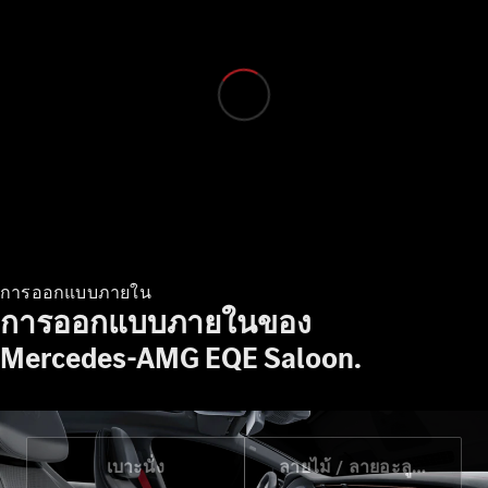
องค์กร
โบรชัวร์และ
ราคา
ออกแบบรถ
ของคุณ
จองการ
ทดลองขับ
บริการ
ทางการเงิน
การออกแบบภายใน
การออกแบบภายในของ
Digital
Mercedes-AMG EQE Saloon.
Extras
MBSP
ข้อมูล
อะไหล่
และชุด
เบาะนั่ง
ลายไม้ / ลายอะลูมิเนียม