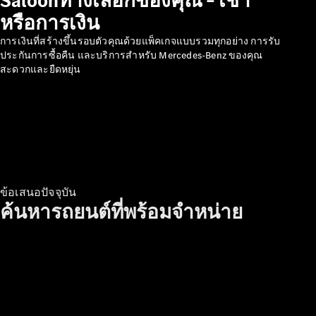
Saloonทางเลือกของคุณ – เช่า
หรือการเงิน
การเงินที่สร้างขึ้นรอบตัวคุณด้วยแพ็คเกจแบบรวมทุกอย่าง การรับ
ประกันการซื้อคืน และบริการสําหรับ Mercedes-Benz ของคุณ
สะดวกและยืดหยุ่น
เกี่ยวกับเรา
AMG
MAYBACH
Defining
Class
เพราะว่านี่
คือ
ข้อเสนอปัจจุบัน
Mercedes-
ค้นหารถยนต์ที่พร้อมจำหน่าย
Benz
140 ปีแห่ง
นวัตกรรม
เทคโนโลยี