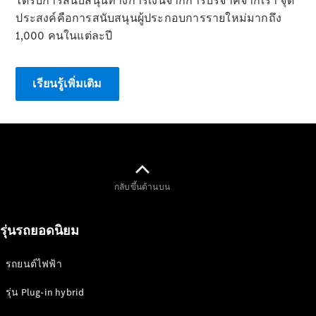
ได้รับการสนับสนุนทางการเงินจากการบริจาคจากเรา จุด
Mercedes-
ประสงค์คือการสนับสนุนผู้ประกอบการรายใหม่มากถึง
Maybach SL
1,000 คนในแต่ละปี
Roadster
ออกแบบ
เรียนรู้เพิ่มเติม
รถยนต์
ทดลองขับ
Mercedes-
Benz Online
Showroom
MPV
กลับขึ้นด้านบน
รุ่นรถยอดนิยม
รถยนต์ไฟฟ้า
V-Class
MPV
รุ่น Plug-in hybrid