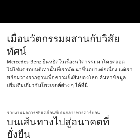
รถยนต์ไฟฟ้ารุ่นต่างๆ
รถยนต์ปลั๊กอินไฮบริดรุ่นต่างๆ
ซาลูน
เมื่อนวัตกรรมผสานกับวิสัย
ทัศน์
Mercedes-Benz ยืนหยัดในเรื่องนวัตกรรมมาโดยตลอด
ไม่ใช่แค่รถยนต์เท่านั้นที่เราพัฒนาขึ้นอย่างต่อเนื่อง แต่เรา
พร้อมวางรากฐานเพื่อความยั่งยืนของโลก ค้นหาข้อมูล
All Saloons
CLA
เพิ่มเติมเกี่ยวกับโพรเจกต์ต่าง ๆ ได้ที่นี่
ไฟฟ้า 100%
Saloon
C-Class
Saloon
EQE
รายงานผลการขับเคลื่อนที่เป็นกลางทางคาร์บอน
ไฟฟ้า 100%
Saloon
บนเส้นทางไปสู่อนาคตที่
E-Class
Saloon
ยั่งยืน
S-Class