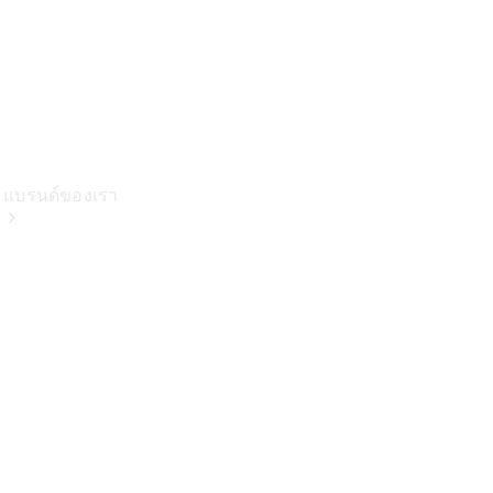
แบรนด์ของเรา
เกี่ยวกับเม
อร์เซเดส-
เบนซ์