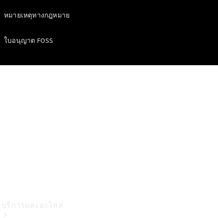
ชาร์จ
หมายเหตุทางกฎหมาย
คอลเลกชัน
ผลิตภัณฑ์
ใบอนุญาต FOSS
บำรุงรักษา
รถยนต์
ข้อมูล
อะไหล่แท้
Body &
Paint
บริการและอะไหล่