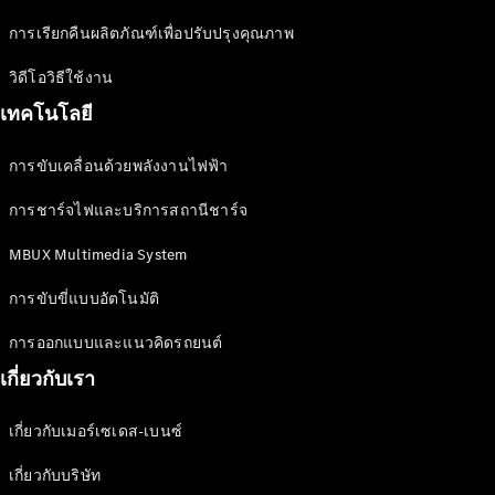
ลูกค้าทาง
ธุรกิจและ
การเรียกคืนผลิตภัณฑ์เพื่อปรับปรุงคุณภาพ
องค์กร
วิดีโอวิธีใช้งาน
เทคโนโลยี
โบรชัวร์และ
ราคา
การขับเคลื่อนด้วยพลังงานไฟฟ้า
ออกแบบรถ
ของคุณ
การชาร์จไฟและบริการสถานีชาร์จ
จองการ
MBUX Multimedia System
ทดลองขับ
บริการ
การขับขี่แบบอัตโนมัติ
ทางการเงิน
การออกแบบและแนวคิดรถยนต์
เกี่ยวกับเรา
Digital
Extras
MBSP
เกี่ยวกับเมอร์เซเดส-เบนซ์
ข้อมูล
เกี่ยวกับบริษัท
อะไหล่