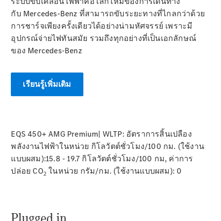
ระบบขับเคลื่อนไฟฟ้าคือโลกใหม่ของการเดินทาง
กับ Mercedes-Benz ที่สามารถขับระยะทางที่ไกลกว่าด้วย
All SUVs
EQS
การชาร์จเพียงครั้งเดียวได้อย่างน่ามหัศจรรย์ เพราะมี
ไฟฟ้า 100%
SUV
อุปกรณ์จ่ายไฟทันสมัย ​รวมถึงทุกอย่างที่เป็นเอกลักษณ์
Mercedes-
ของ Mercedes-Benz
Maybach
ไฟฟ้า 100%
EQS SUV
GLA
เรียนรู้เพิ่มเติม
GLC
GLC Coupé
GLE
GLS
Mercedes-
EQS 450+ AMG Premium| WLTP: อัตราการสิ้นเปลือง
Maybach
พลังงานไฟฟ้าในหน่วย กิโลวัตต์ชั่วโมง/100 กม. (ใช้งาน
GLS
แบบผสม):15.8 - 19.7 กิโลวัตต์ชั่วโมง/100 กม, ค่าการ
G-
ไฟฟ้า 100%
Class
ปล่อย CO
ในหน่วย กรัม/กม. (ใช้งานแบบผสม): 0
2
G-Class
ออกแบบ
Plugged in.
รถยนต์