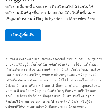
ทดลองขับ
พลังงานที่มากขึ้น ระยะทางที่รถวิ่งต่อไปได้โดยไม่ใช้
Mercedes-
พลังงานเพิ่มที่สูงขึ้น การปล่อยแก๊ส CO₂ ในพื้นที่ลดลง:
Benz Online
เชิญพบกับรถยนต์ Plug‑in hybrid จาก Mercedes-Benz
Showroom
คูเป้
เรียนรู้เพิ่มเติม
รุ่นรถยนต์ที่จำหน่ายและข้อมูลผลิตภัณฑ์ ภาพประกอบ และรูปภาพ
All Coupés
บางส่วนที่มีอยู่ในเว็บไซต์นี้อาจจัดทำขึ้นเพื่อการใช้งานทั่วไปบน
CLE Coupé
เว็บไซต์ของ เมอร์เซเดส-เบนซ์ กรุป เอจี หรือเว็บไซต์ของ เมอร์เซ
Mercedes-
เดส-เบนซ์ (ประเทศไทย) จำกัด ดังนั้นข้อมูลและ / หรืออุปกรณ์
AMG GT
เสริมที่แสดงบางส่วนอาจไม่สามารถใช้ได้ในประเทศไทย หรืออาจ
Coupé
มีข้อมูลจำเพาะ หรือการกำหนดค่าที่แตกต่างกัน หากคุณสนใจรุ่น
รถยนต์ สี ตัวเลือก หรืออุปกรณ์เสริมใด ๆ ที่แสดงบนเว็บไซต์และ
ออกแบบ
คุณไม่แน่ใจว่า มีหรือไม่มีข้อมูลจำเพาะในประเทศไทย กรุณา
ติดต่อบริษัท เมอร์เซเดส-เบนซ์ (ประเทศไทย) จำกัด หรือผู้จำ
รถยนต์
หน่ายฯที่ได้รับอนุญาตสำหรับข้อมูลรายละเอียดปัจจุบัน