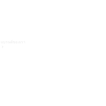
แบรนด์ของเรา
เกี่ยวกับเม
อร์เซเดส-
เบนซ์