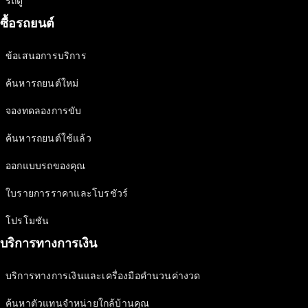
ทดลองขับ
รถตู้
Mercedes-
ซื้อรถยนต์
Benz Online
Showroom
ข้อเสนอการบริการ
คาบริโอเลต/โรดสเตอร์
ค้นหารถยนต์ใหม่
จองทดลองการขับ
ค้นหารถยนต์ใช้แล้ว
ออกแบบรถของคุณ
ใบรายการราคาและโบรชัวร์
โปรโมชัน
All
Cabriolets /
บริการทางการเงิน
Roadsters
Mercedes-
บริการทางการเงินและเครื่องมือคำนวนค่างวด
AMG SL
Roadster
ค้นหาตัวแทนจำหน่ายใกล้บ้านคุณ