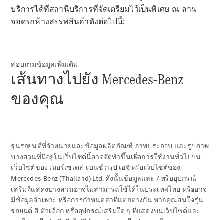
บริการได้ที่สถานีบริการที่จัดเตรียมไว้เป็นพิเศษ ณ ลาน
All SUVs
จอดรถห้างสรรพสินค้าดังต่อไปนี้:
EQS
ไฟฟ้า 100%
SUV
Mercedes-
Maybach
ไฟฟ้า 100%
สอบถามข้อมูลเพิ่มเติม
EQS SUV
เส้นทางไปยัง Mercedes-Benz
GLA
GLC
ของคุณ
GLC Coupé
GLE
GLS
Mercedes-
Maybach
รุ่นรถยนต์ที่จำหน่ายและข้อมูลผลิตภัณฑ์ ภาพประกอบ และรูปภาพ
GLS
บางส่วนที่มีอยู่ในเว็บไซต์นี้อาจจัดทำขึ้นเพื่อการใช้งานทั่วไปบน
G-
ไฟฟ้า 100%
เว็บไซต์ของ เมอร์เซเดส-เบนซ์ กรุป เอจี หรือเว็บไซต์ของ
Class
Mercedes-Benz (Thailand) Ltd. ดังนั้นข้อมูลและ / หรืออุปกรณ์
G-Class
เสริมที่แสดงบางส่วนอาจไม่สามารถใช้ได้ในประเทศไทย หรืออาจ
มีข้อมูลจำเพาะ หรือการกำหนดค่าที่แตกต่างกัน หากคุณสนใจรุ่น
ออกแบบ
รถยนต์ สี ตัวเลือก หรืออุปกรณ์เสริมใด ๆ ที่แสดงบนเว็บไซต์และ
รถยนต์