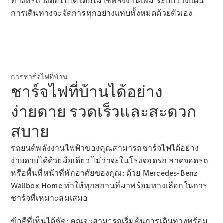
ทางที่รถวิ่งต่อไปได้โดยไม่ใช้พลังงานเพิ่ม ระบบวางแผน
รถยนต์ไฟฟ้ารุ่นต่างๆ
การเดินทางจะจัดการทุกอย่างแทบทั้งหมดด้วยตัวเอง
รถยนต์ปลั๊กอินไฮบริดรุ่นต่างๆ
ซาลูน
การชาร์จไฟที่บ้าน
ชาร์จไฟที่บ้านได้อย่าง
ง่ายดาย รวดเร็วและสะดวก
All Saloons
สบาย
CLA
ไฟฟ้า 100%
Saloon
รถยนต์พลังงานไฟฟ้าของคุณสามารถชาร์จไฟได้อย่าง
C-Class
ง่ายดายได้ด้วยมือเดียว ไม่ว่าจะในโรงจอดรถ ลาดจอดรถ
Saloon
หรือพื้นที่หน้าที่พักอาศัยของคุณ: ด้วย Mercedes-Benz
EQE
ไฟฟ้า 100%
Wallbox Home ทำให้ทุกสถานที่มาพร้อมทางเลือกในการ
Saloon
E-Class
ชาร์จที่เหมาะสมเสมอ
Saloon
S-Class
ข้อดีที่เห็นได้ชัด: คุณจะสามารถเริ่มต้นการเดินทางพร้อม