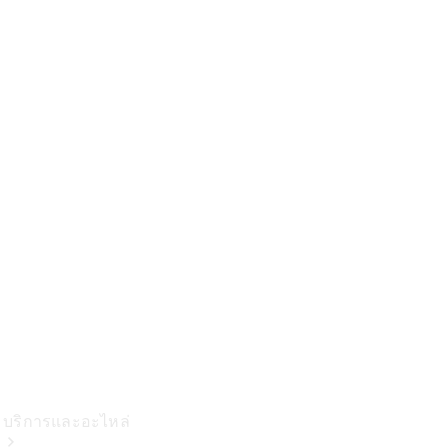
ชาร์จ
คอลเลกชัน
ผลิตภัณฑ์
บำรุงรักษา
รถยนต์
ข้อมูล
อะไหล่แท้
Body &
Paint
บริการและอะไหล่