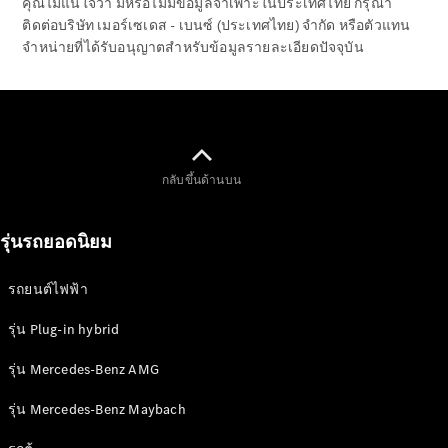
คุณไม่แน่ใจว่า มีหรือไม่มีข้อมูลจำเพาะในประเทศไทย กรุณา
ทดลองขับ
ติดต่อบริษัท เมอร์เซเดส - เบนซ์ (ประเทศไทย) จำกัด หรือตัวแทน
Mercedes-
จำหน่ายที่ได้รับอนุญาตสำหรับข้อมูลรายละเอียดปัจจุบัน
Benz Online
Showroom
คูเป้
กลับขึ้นด้านบน
รุ่นรถยอดนิยม
All Coupés
CLE Coupé
รถยนต์ไฟฟ้า
Mercedes-
AMG GT
รุ่น Plug-in hybrid
Coupé
รุ่น Mercedes-Benz AMG
ออกแบบ
รุ่น Mercedes-Benz Maybach
รถยนต์