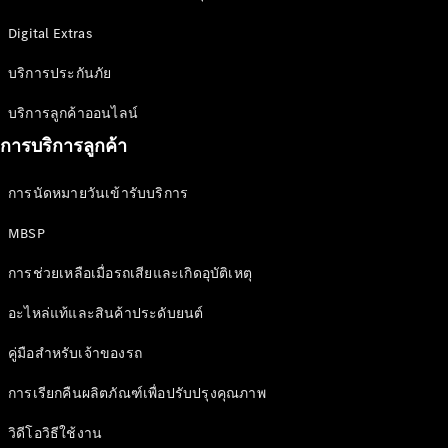
Mercedes-
Maybach SL
Digital Extras
Roadster
บริการประกันภัย
ออกแบบ
บริการลูกค้าออนไลน์
รถยนต์
การบริการลูกค้า
ทดลองขับ
Mercedes-
การนัดหมายวันเข้ารับบริการ
Benz Online
Showroom
MBSP
MPV
การช่วยเหลือเมื่อรถเสียและเกิดอุบัติเหตุ
อะไหล่แท้และสินค้าประดับยนต์
คู่มือสำหรับเจ้าของรถ
V-Class
การเรียกคืนผลิตภัณฑ์เพื่อปรับปรุงคุณภาพ
MPV
วิดีโอวิธีใช้งาน