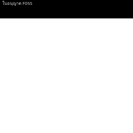
ลูกค้าทาง
ใบอนุญาต FOSS
ธุรกิจและ
องค์กร
โบรชัวร์และ
ราคา
ออกแบบรถ
ของคุณ
จองการ
ทดลองขับ
บริการ
ทางการเงิน
Digital
Extras
MBSP
ข้อมูล
อะไหล่