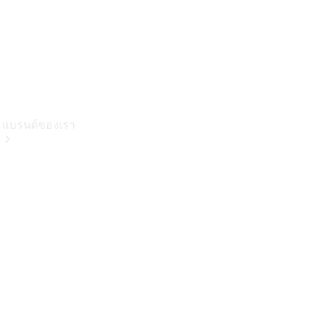
แบรนด์ของเรา
เกี่ยวกับเม
อร์เซเดส-
เบนซ์