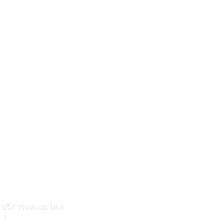
ชาร์จ
คอลเลกชัน
ผลิตภัณฑ์
บำรุงรักษา
รถยนต์
ข้อมูล
อะไหล่แท้
Body &
Paint
บริการและอะไหล่