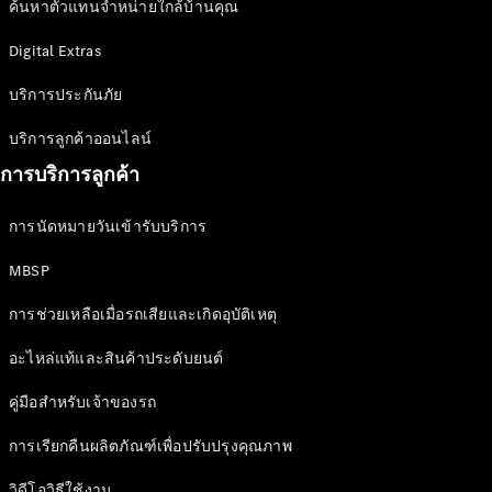
ค้นหาตัวแทนจำหน่ายใกล้บ้านคุณ
Mercedes-
Maybach SL
Digital Extras
Roadster
บริการประกันภัย
ออกแบบ
บริการลูกค้าออนไลน์
รถยนต์
ทดลองขับ
การบริการลูกค้า
Mercedes-
Benz Online
การนัดหมายวันเข้ารับบริการ
Showroom
MPV
MBSP
การช่วยเหลือเมื่อรถเสียและเกิดอุบัติเหตุ
อะไหล่แท้และสินค้าประดับยนต์
คู่มือสำหรับเจ้าของรถ
V-Class
การเรียกคืนผลิตภัณฑ์เพื่อปรับปรุงคุณภาพ
MPV
วิดีโอวิธีใช้งาน