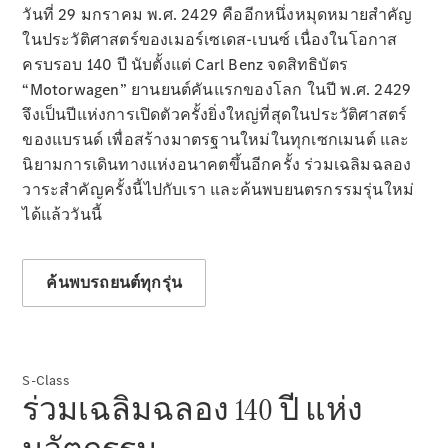
วันที่ 29 มกราคม พ.ศ. 2429 คืออีกหนึ่งหมุดหมายสำคัญ
รถยนต์ไฟฟ้ารุ่นต่างๆ
ในประวัติศาสตร์ของเมอร์เซเดส-เบนซ์ เนื่องในโอกาส
รถยนต์ปลั๊กอินไฮบริดรุ่นต่างๆ
ครบรอบ 140 ปี นับตั้งแต่ Carl Benz จดสิทธิบัตร
“Motorwagen” ยานยนต์คันแรกของโลก ในปี พ.ศ. 2429
ซาลูน
จึงเป็นปีแห่งการเปิดตัวครั้งยิ่งใหญ่ที่สุดในประวัติศาสตร์
ของแบรนด์ เพื่อสร้างมาตรฐานใหม่ในทุกเซกเมนต์ และ
นิยามการเดินทางแห่งอนาคตขึ้นอีกครั้ง ร่วมเฉลิมฉลอง
วาระสำคัญครั้งนี้ไปกับเรา และค้นพบยนตรกรรมรุ่นใหม่
ได้แล้ววันนี้
All Saloons
CLA
ไฟฟ้า 100%
ค้นพบรถยนต์ทุกรุ่น
Saloon
C-Class
Saloon
EQE
ไฟฟ้า 100%
Saloon
S-Class
E-Class
ร่วมเฉลิมฉลอง 140 ปี แห่ง
Saloon
S-Class