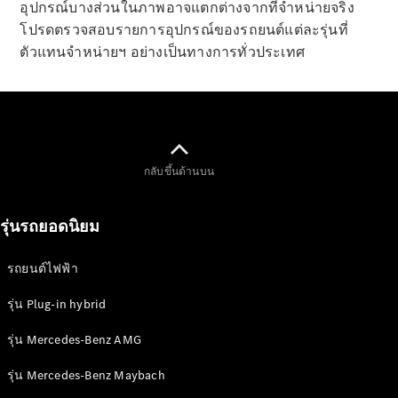
อุปกรณ์บางส่วนในภาพอาจแตกต่างจากที่จำหน่ายจริง
ทดลองขับ
โปรดตรวจสอบรายการอุปกรณ์ของรถยนต์แต่ละรุ่นที่
Mercedes-
ตัวแทนจำหน่ายฯ อย่างเป็นทางการทั่วประเทศ
Benz Online
Showroom
คูเป้
กลับขึ้นด้านบน
รุ่นรถยอดนิยม
All Coupés
CLE Coupé
Mercedes-
รถยนต์ไฟฟ้า
AMG GT
Coupé
รุ่น Plug-in hybrid
รุ่น Mercedes-Benz AMG
ออกแบบ
รถยนต์
รุ่น Mercedes-Benz Maybach