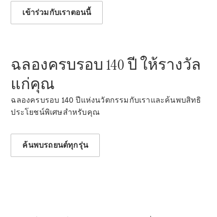
เข้าร่วมกับเราตอนนี้
All SUVs
EQS
ไฟฟ้า 100%
SUV
Mercedes-
Maybach
ไฟฟ้า 100%
ฉลองครบรอบ 140 ปี ให้รางวัล
EQS SUV
GLA
แก่คุณ
GLC
GLC Coupé
ฉลองครบรอบ 140 ปีแห่งนวัตกรรมกับเราและค้นพบสิทธิ
GLE
ประโยชน์พิเศษสําหรับคุณ
GLS
Mercedes-
Maybach
ค้นพบรถยนต์ทุกรุ่น
GLS
G-
ไฟฟ้า 100%
Class
G-Class
ออกแบบ
รถยนต์