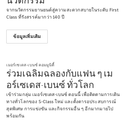
นวัตกรรม
Saloon
Mercedes-
จากนวัตกรรมยานยนต์สู่ความสะดวกสบายในระดับ First
Maybach S-
Class ที่รังสรรค์มากว่า 140 ปี
Class
Mercedes-
Maybach S-
ข้อมูลเพิ่มเติม
Class
ออกแบบ
รถยนต์
เมอร์เซเดส-เบนซ์ คอมมูนิตี้
ทดลองขับ
ร่วมเฉลิมฉลองกับแฟน ๆ เม
Mercedes-
Benz Online
อร์เซเดส-เบนซ์ ทั่วโลก
Showroom
เอสยูวี
เข้าร่วมกลุ่ม เมอร์เซเดส-เบนซ์ ตอนนี้ เพื่อติดตามการเดิน
ทางทั่วโลกของ S-Class ใหม่ และตั้งตารอประสบการณ์
สุดพิเศษ การแข่งขัน และกิจกรรมอื่น ๆ อีกมากมายไป
พร้อมกัน