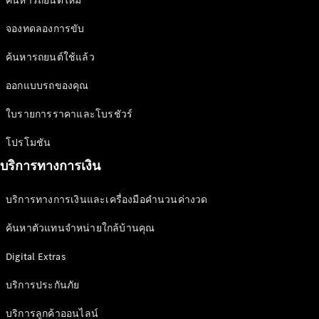
ค้นหารถยนต์ใหม่
ไฟฟ้า
นวัตกรรม
จองทดลองการขับ
เพื่ออนาคต
ค้นหารถยนต์ใช้แล้ว
ที่ยั่งยืน
ออกแบบรถของคุณ
News &
ใบรายการราคาและโบรชัวร์
Events
โปรโมชัน
บริการทางการเงิน
บริการทางการเงินและเครื่องมือคำนวนค่างวด
ค้นหาตัวแทนจำหน่ายใกล้บ้านคุณ
ข่าวสาร
Digital Extras
ล่าสุด
MercedesCard
บริการประกันภัย
Mercedes-
Benz
บริการลูกค้าออนไลน์