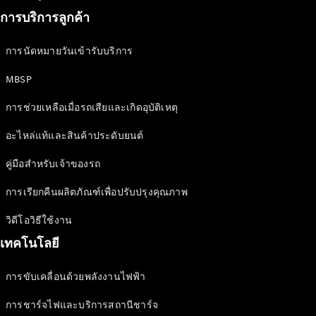
Magazine
การบริการลูกค้า
การนัดหมายวันเข้ารับบริการ
MBSP
การช่วยเหลือเมื่อรถเสียและเกิดอุบัติเหตุ
อะไหล่แท้และสินค้าประดับยนต์
เล่มใหม่
คู่มือสำหรับเจ้าของรถ
ล่าสุด
เล่ม
การเรียกคืนผลิตภัณฑ์เพื่อปรับปรุงคุณภาพ
เฉพาะ
วิดีโอวิธีใช้งาน
Issue 2-
2025
เทคโนโลยี
เล่มเฉพาะ
Issue 1-
การขับเคลื่อนด้วยพลังงานไฟฟ้า
2025
เล่มเฉพาะ
การชาร์จไฟและบริการสถานีชาร์จ