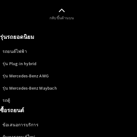
เทคโนโลยี
กลับขึ้นด้านบน
รุ่นรถยอดนิยม
รถยนต์ไฟฟ้า
การขับขี่
แบบ
รุ่น Plug-in hybrid
อัตโนมัติ
MBUX
รุ่น Mercedes-Benz AMG
multimedia
system
รุ่น Mercedes-Benz Maybach
การ
รถตู้
ออกแบบ
ซื้อรถยนต์
และแนวคิด
รถยนต์
ข้อเสนอการบริการ
รถยนต์
พลังงาน