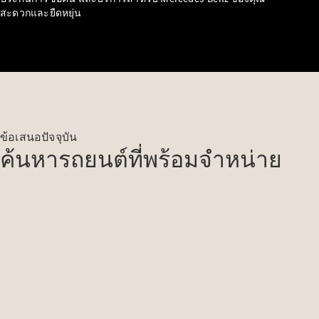
สะดวกและยืดหยุ่น
เทคโนโลยี
การขับขี่
ข้อเสนอปัจจุบัน
แบบ
ค้นหารถยนต์ที่พร้อมจำหน่าย
อัตโนมัติ
MBUX
multimedia
system
การ
ออกแบบ
และแนวคิด
รถยนต์
รถยนต์
พลังงาน