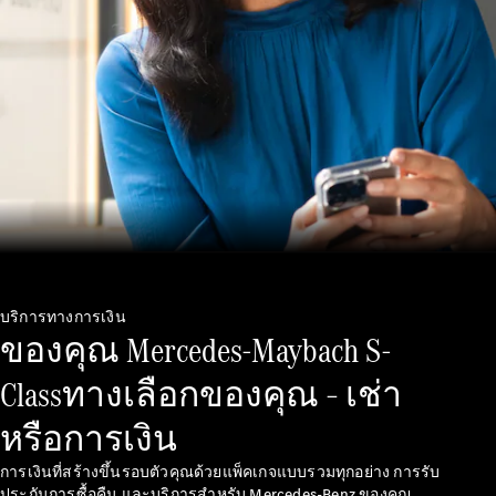
เกี่ยวกับเรา
AMG
MAYBACH
Defining
บริการทางการเงิน
ของคุณ Mercedes-Maybach S-
Class
เพราะว่านี่
Classทางเลือกของคุณ – เช่า
คือ
Mercedes-
หรือการเงิน
Benz
140 ปีแห่ง
การเงินที่สร้างขึ้นรอบตัวคุณด้วยแพ็คเกจแบบรวมทุกอย่าง การรับ
นวัตกรรม
ประกันการซื้อคืน และบริการสําหรับ Mercedes-Benz ของคุณ