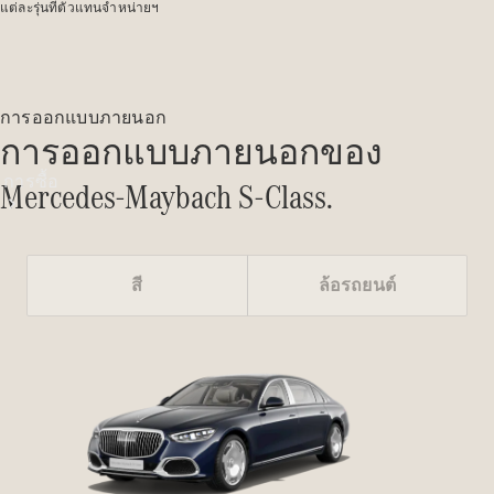
แต่ละรุ่นที่ตัวแทนจำหน่ายฯ
การออกแบบภายนอก
การออกแบบภายนอกของ
การซื้อ
Mercedes-Maybach S-Class.
สี
ล้อรถยนต์
ซื้อรถใหม่
ซื้อรถมือ
สองสภาพดี
รถยนต์
สำหรับกลุ่ม