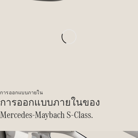
ลูกค้าทาง
ธุรกิจและ
องค์กร
โบรชัวร์และ
ราคา
ออกแบบรถ
ของคุณ
จองการ
ทดลองขับ
บริการ
ทางการเงิน
การออกแบบภายใน
การออกแบบภายในของ
Digital
Mercedes-Maybach S-Class.
Extras
MBSP
ข้อมูล
อะไหล่