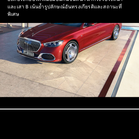
Saloon
และเสา B เน้นย้ำรูปลักษณ์อันทรงเกียรติและสถานะที่
Mercedes-
พิเศษ
Maybach S-
Class
Mercedes-
Maybach S-
Class
ออกแบบ
รถยนต์
ทดลองขับ
Mercedes-
Benz Online
Showroom
เอสยูวี