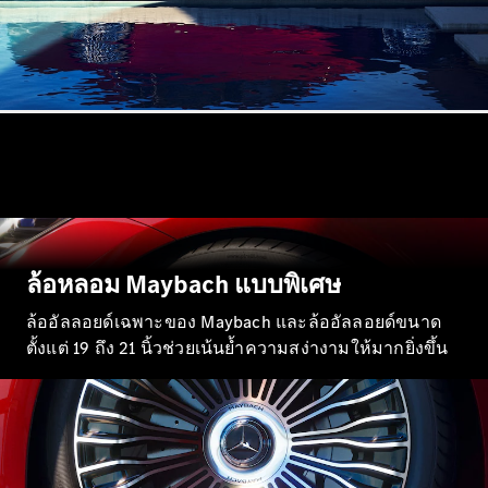
ทดลองขับ
Mercedes-
Benz Online
Showroom
คาบริโอเลต/โรดสเตอร์
ล้อหลอม Maybach แบบพิเศษ
ล้ออัลลอยด์เฉพาะของ Maybach และล้ออัลลอยด์ขนาด
ตั้งแต่ 19 ถึง 21 นิ้วช่วยเน้นย้ำความสง่างามให้มากยิ่งขึ้น
All
Cabriolets /
Roadsters
Mercedes-
AMG SL
Roadster