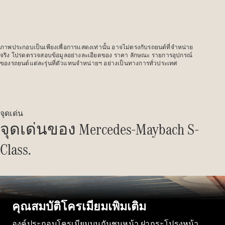
รถยนต์ไฟฟ้ารุ่นต่างๆ
รถยนต์ปลั๊กอินไฮบริดรุ่นต่างๆ
ภาพประกอบเป็นเพียงเพื่อการแสดงเท่านั้น อาจไม่ตรงกับรถยนต์ที่จำหน่าย
ซาลูน
จริง โปรดตรวจสอบข้อมูลอย่างละเอียดของ ราคา ลักษณะ รายการอุปกรณ์
ของรถยนต์แต่ละรุ่นที่ตัวแทนจำหน่ายฯ อย่างเป็นทางการทั่วประเทศ
จุดเด่น
จุดเด่นของ Mercedes-Maybach S-
All Saloons
CLA
ไฟฟ้า 100%
Class.
Saloon
C-Class
Saloon
EQE
ไฟฟ้า 100%
Saloon
E-Class
คุณสมบัติโครเมียมเพิ่มเติม
Saloon
S-Class
องค์ประกอบโครเมียมบนกันชนหน้า ฝากระโปรงหน้า