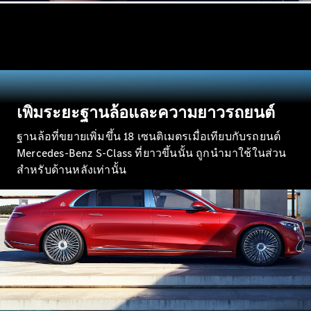
ทดลองขับ
Mercedes-
Benz Online
Showroom
คูเป้
เพิ่มระยะฐานล้อและความยาวรถยนต์
ฐานล้อที่ขยายเพิ่มขึ้น 18 เซนติเมตรเมื่อเทียบกับรถยนต์
Mercedes-Benz S-Class ที่ยาวขึ้นนั้น ถูกนำมาใช้ในส่วน
สำหรับด้านหลังเท่านั้น
All Coupés
CLE Coupé
Mercedes-
AMG GT
Coupé
ออกแบบ
รถยนต์