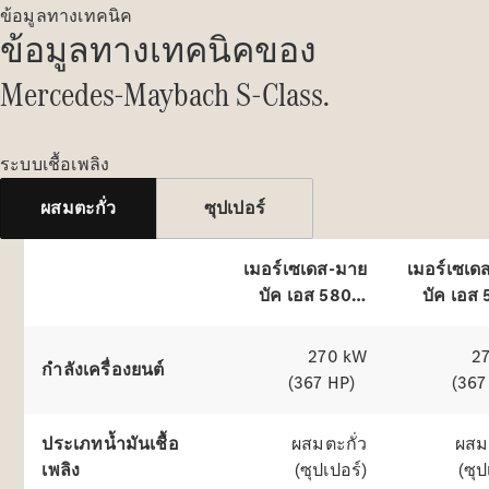
ทุกคน
การบริการ
ข้อมูลทางเทคนิค
ของ
และการ
ข้อมูลทางเทคนิคของ
บำรุงรักษา
Mercedes-Maybach S-
Mercedes-Maybach S-Class.
การให้
บริการ
Class
ความช่วย
ระบบเชื้อเพลิง
เหลือเมื่อรถ
เสีย
สํารวจเครื่องจําลอง
ผสมตะกั่ว
ซุปเปอร์
บริการ
ประกันภัย
เมอร์เซเดส-มาย
เมอร์เซเด
บัค เอส 580 อี
บัค เอส 
Mercedes-
พรีเมียม สีเมทา
พรีเม
Benz Apps
ลิค
แมนูแฟค
270 kW
2
คู่มือสำหรับ
กำลังเครื่องยนต์
(367 HP)
(367
เจ้าของรถ
ประเภทน้ำมันเชื้อ
ผสมตะกั่ว
ผสมต
ติดต่อเรา
เพลิง
(ซุปเปอร์)
(ซุป