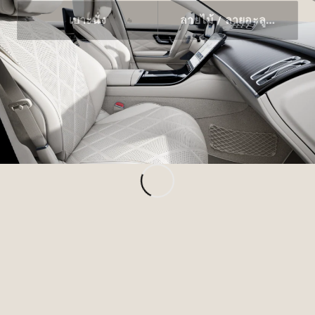
และชุด
เบาะนั่ง
ลายไม้ / ลายอะลูมิเนียม
อุปกรณ์
ตกแต่ง
ยางรถยนต์
แท้
ชุดอุปกรณ์
ตกแต่งแท้
อุปกรณ์