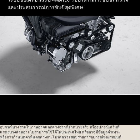
ออกแบบ
และประสบการณ์การขับขี่สุดพิเศษ
รถยนต์
ทดลองขับ
Mercedes-
Benz Online
Showroom
รถตู้
ออกแบบรถยนต์
ทดลองขับ
Mercedes-Benz Online Showroom
อุปกรณ์บางส่วนในภาพอาจแตกต่างจากที่จำหน่ายจริง หรืออุปกรณ์เสริมที่
แสดงบางส่วนอาจไม่สามารถใช้ได้ในประเทศไทย หรืออาจมีข้อมูลจำเพาะ
หรือการกำหนดค่าที่แตกต่างกัน โปรดตรวจสอบรายการอุปกรณ์ของรถยนต์