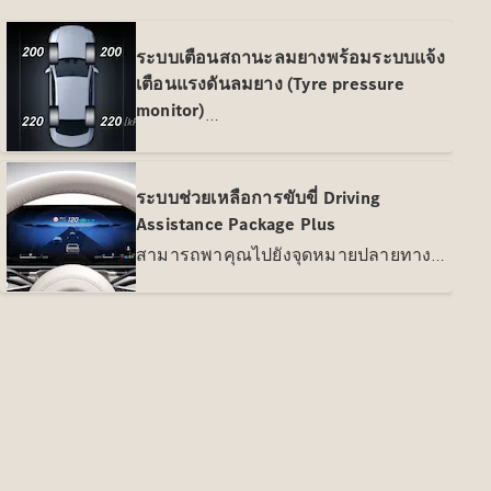
ระบบเตือนสถานะลมยางพร้อมระบบแจ้ง
เตือนแรงดันลมยาง (Tyre pressure
monitor)
ระบบตรวจสอบแรงดันลมยางให้คุณและ
แจ้งเตือนในกรณีที่แรงดันลมยางลดลง
วิธีนี้คุณสามารถตอบสนองต่อ
ระบบช่วยเหลือการขับขี่ Driving
สถานการณ์อันตรายนี้ได้รวดเร็วยิ่งขึ้น
การบริการ
Assistance Package Plus
แรงดันลมยางต่ำเกินไป อาจส่งผลให้
ทั้งหมด
สามารถพาคุณไปยังจุดหมายปลายทาง
ระยะเบรกยาวขึ้นได้เช่นกัน เมื่อระบบ
ข้อเสนอ
ของคุณได้อย่างผ่อนคลายยิ่งขึ้น: ด้วย
ควบคุมแจ้งให้คุณทราบคุณควรเติมลม
พิเศษ
ระบบเซ็นเซอร์ที่ทันสมัยและชาญฉลาด
อย่างรวดเร็ว แรงดันลมยางที่ถูกต้องจะ
Charging
คุณสามารถเพลิดเพลินกับข้อดีหลาย
เพิ่มระยะทางอีกด้วย
Solutions
ประการของการขับขี่กึ่งอัตโนมัติ ระบบ
ช่วยเหลือจํานวนมากสนับสนุนคุณตาม
สถานการณ์ที่ต้องการเตือนคุณหากมี
นัดหมายเข้า
ระยะทางที่ขับต่อได้และการชาร์จ
ความเสี่ยงที่จะเกิดการชนและแทรกแซง
รับบริการ
ไฟ
หากจําเป็นเพื่อประโยชน์ของผู้ใช้ถนน
ไดรฟ์ไฟฟ้า
ออนไลน์