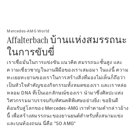
ทดลองขับ
Mercedes-
Benz Online
Showroom
คาบริโอเลต/โรดสเตอร์
Mercedes-AMG World
Affalterbach บ้านแห่งสมรรถนะ
ในการขับขี่
เราเชื่อมั่นในการแข่งขัน แนวคิด สมรรถนะชั้นสูง และ
ความเชี่ยวชาญในงานฝีมือของเราเสมอมา ในแง่นี้ ความ
ทะเยอทะยานของเราในการสร้างสิ่งที่มองไม่เห็นก็ถึอว่า
เป็นหัวใจสำคัญของกิจกรรมทั้งหมดของเรา และเราหล่อ
หลอม DNA ที่เป็นเอกลักษณ์ของเรา นำมาซึ่งศิลปะแห่ง
วิศวกรรมมาบรรจบกับทัศนคติพิเศษอย่างยิ่ง: ขอยินดี
All
Cabriolets /
ต้อนรับสู่โลกของ Mercedes-AMG เราทำตามคำกล่าวอ้าง
Roadsters
นี้ เพื่อสร้างสมรรถนะของยานยนต์สำหรับทั้งสนามแข่ง
Mercedes-
และบนท้องถนน นี่คือ "SO AMG"
AMG SL
Roadster