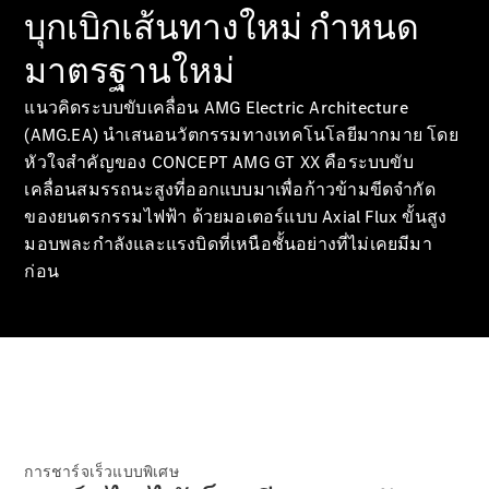
Saloon
บุกเบิกเส้นทางใหม่ กำหนด
Mercedes-
Maybach S-
มาตรฐานใหม่
Class
Mercedes-
แนวคิดระบบขับเคลื่อน AMG Electric Architecture
Maybach S-
(AMG.EA) นำเสนอนวัตกรรมทางเทคโนโลยีมากมาย โดย
Class
หัวใจสำคัญของ CONCEPT AMG GT XX คือระบบขับ
เคลื่อนสมรรถนะสูงที่ออกแบบมาเพื่อก้าวข้ามขีดจำกัด
ออกแบบ
ของยนตรกรรมไฟฟ้า ด้วยมอเตอร์แบบ Axial Flux ขั้นสูง
รถยนต์
มอบพละกำลังและแรงบิดที่เหนือชั้นอย่างที่ไม่เคยมีมา
ทดลองขับ
ก่อน
Mercedes-
Benz Online
Showroom
เอสยูวี
การชาร์จเร็วแบบพิเศษ