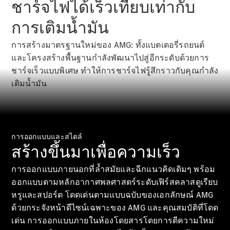
ชาร์จไฟได้เร็วเทียบเท่ากับ
All SUVs
การเติมน้ำมัน
EQS
ไฟฟ้า 100%
SUV
การสร้างมาตรฐานใหม่ของ AMG: ทั้งแบตเตอรี่รถยนต์
Mercedes-
และโครงสร้างพื้นฐานกำลังพัฒนาไปสู่อีกระดับด้วยการ
Maybach
ไฟฟ้า 100%
EQS SUV
ชาร์จเร็วแบบพิเศษ ทำให้การชาร์จไฟรู้สึกราวกับคุณกำลัง
GLA
เติมน้ำมัน
GLC
GLC Coupé
GLE
GLS
Mercedes-
การออกแบบและสไตล์
Maybach
สร้างขึ้นมาเพื่อความเร็ว
GLS
G-
การออกแบบภายนอกที่ล้ำสมัยและฉีกแนวคิดเดิมๆ พร้อม
ไฟฟ้า 100%
Class
ออกแบบตามหลักอากาศพลศาสตร์ระดับเฟิร์สคลาสดูเรียบ
G-Class
หรูและสปอร์ต โดดเด่นตามแบบฉบับของเอกลักษณ์ AMG
ด้วยกระจังหน้าดีไซน์เฉพาะของ AMG และคุณสมบัติที่โดด
ออกแบบ
เด่น การออกแบบภายในห้องโดยสารโดยการตีความใหม่
รถยนต์