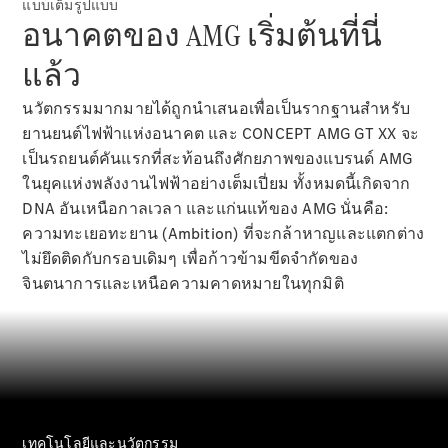
แบบเต็มรูปแบบ
รถยนต์ไฟฟ้ารุ่นต่างๆ
อนาคตของ AMG เริ่มต้นที่นี่
รถยนต์ปลั๊กอินไฮบริดรุ่นต่างๆ
แล้ว
ซาลูน
นวัตกรรมมากมายได้ถูกนำเสนอเพื่อเป็นรากฐานสำหรับ
ยานยนต์ไฟฟ้าแห่งอนาคต และ CONCEPT AMG GT XX จะ
เป็นรถยนต์คันแรกที่สะท้อนถึงศักยภาพของแบรนด์ AMG
ในยุคแห่งพลังงานไฟฟ้าอย่างเต็มเปี่ยม ทั้งหมดนี้เกิดจาก
DNA อันเหนือกาลเวลา และแก่นแท้ของ AMG นั่นคือ:
ความทะเยอทะยาน (Ambition) ที่จะกล้าหาญและแตกต่าง
All Saloons
ไม่ยึดติดกับกรอบเดิมๆ เพื่อก้าวข้ามขีดจำกัดของ
CLA
ไฟฟ้า 100%
จินตนาการและเหนือความคาดหมายในทุกมิติ
Saloon
C-Class
Saloon
EQE
ไฟฟ้า 100%
Saloon
E-Class
Saloon
S-Class
เทคโนโลยีและนวัตกรรม