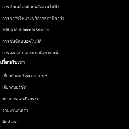
ลูกค้าทาง
การขับเคลื่อนด้วยพลังงานไฟฟ้า
ธุรกิจและ
องค์กร
การชาร์จไฟและบริการสถานีชาร์จ
MBUX Multimedia System
โบรชัวร์และ
ราคา
การขับขี่แบบอัตโนมัติ
ออกแบบรถ
การออกแบบและแนวคิดรถยนต์
ของคุณ
จองการ
เกี่ยวกับเรา
ทดลองขับ
บริการ
เกี่ยวกับเมอร์เซเดส-เบนซ์
ทางการเงิน
เกี่ยวกับบริษัท
ข่าวสารและกิจกรรม
Digital
Extras
ร่วมงานกับเรา
MBSP
ข้อมูล
ติดต่อเรา
อะไหล่