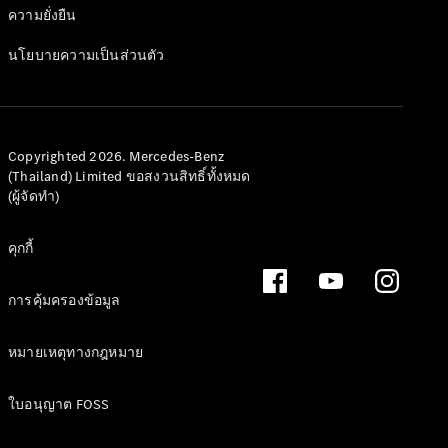
และชุด
ความยั่งยืน
อุปกรณ์
นโยบายความเป็นส่วนตัว
ตกแต่ง
Copyrighted 2026. Mercedes-Benz
(Thailand) Limited ขอสงวนสิทธิ์ทั้งหมด
(ผู้จัดทำ)
คุกกี้
การคุ้มครองข้อมูล
ยางรถยนต์
หมายเหตุทางกฎหมาย
แท้
ชุดอุปกรณ์
ใบอนุญาต FOSS
ตกแต่งแท้
อุปกรณ์