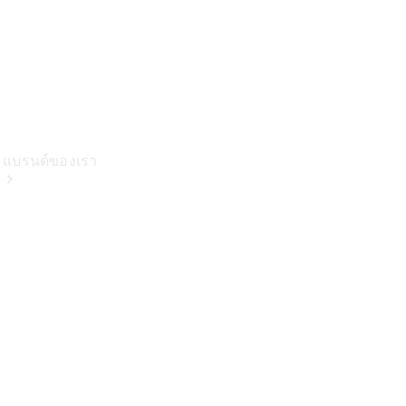
แบรนด์ของเรา
เกี่ยวกับเม
อร์เซเดส-
เบนซ์