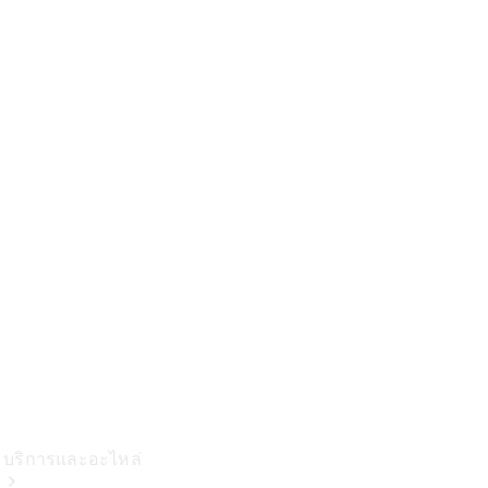
ชาร์จ
คอลเลกชัน
ผลิตภัณฑ์
บำรุงรักษา
รถยนต์
ข้อมูล
อะไหล่แท้
Body &
Paint
บริการและอะไหล่