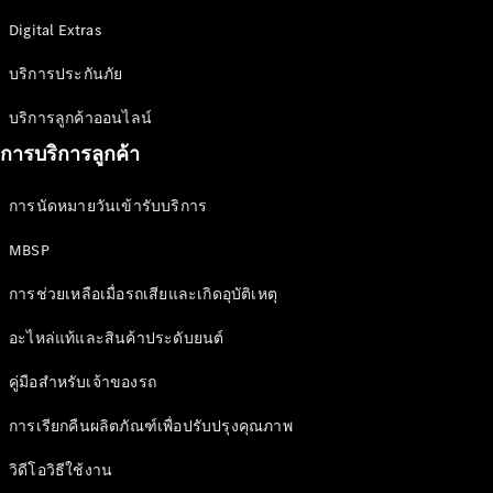
Saloon
Digital Extras
Mercedes-
Maybach S-
บริการประกันภัย
Class
Mercedes-
บริการลูกค้าออนไลน์
Maybach S-
Class
การบริการลูกค้า
การนัดหมายวันเข้ารับบริการ
ออกแบบ
รถยนต์
MBSP
ทดลองขับ
Mercedes-
การช่วยเหลือเมื่อรถเสียและเกิดอุบัติเหตุ
Benz Online
Showroom
อะไหล่แท้และสินค้าประดับยนต์
เอสยูวี
คู่มือสำหรับเจ้าของรถ
การเรียกคืนผลิตภัณฑ์เพื่อปรับปรุงคุณภาพ
วิดีโอวิธีใช้งาน