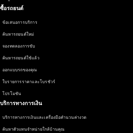
รถยนต์ไฟฟ้ารุ่นต่างๆ
ซื้อรถยนต์
รถยนต์ปลั๊กอินไฮบริดรุ่นต่างๆ
ข้อเสนอการบริการ
ซาลูน
ค้นหารถยนต์ใหม่
จองทดลองการขับ
ค้นหารถยนต์ใช้แล้ว
ออกแบบรถของคุณ
All Saloons
CLA
ใบรายการราคาและโบรชัวร์
ไฟฟ้า 100%
Saloon
C-Class
โปรโมชัน
Saloon
บริการทางการเงิน
EQE
ไฟฟ้า 100%
Saloon
E-Class
บริการทางการเงินและเครื่องมือคำนวนค่างวด
Saloon
ค้นหาตัวแทนจำหน่ายใกล้บ้านคุณ
S-Class