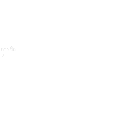
การซื้อ
ซื้อรถใหม่
ซื้อรถมือ
สองสภาพดี
รถยนต์
สำหรับกลุ่ม