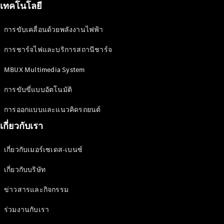
เทคโนโลยี
All SUVs
EQS
การขับเคลื่อนด้วยพลังงานไฟฟ้า
ไฟฟ้า 100%
SUV
Mercedes-
การชาร์จไฟและบริการสถานีชาร์จ
Maybach
ไฟฟ้า 100%
EQS SUV
MBUX Multimedia System
GLA
GLC
การขับขี่แบบอัตโนมัติ
GLC Coupé
GLE
การออกแบบและแนวคิดรถยนต์
GLS
เกี่ยวกับเรา
Mercedes-
Maybach
เกี่ยวกับเมอร์เซเดส-เบนซ์
GLS
G-
ไฟฟ้า 100%
เกี่ยวกับบริษัท
Class
G-Class
ข่าวสารและกิจกรรม
ร่วมงานกับเรา
ออกแบบ
รถยนต์