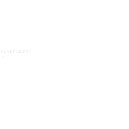
แบรนด์ของเรา
เกี่ยวกับเม
อร์เซเดส-
เบนซ์