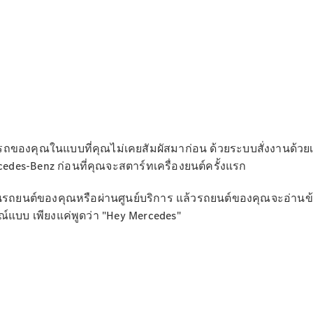
All SUVs
EQS
ไฟฟ้า 100%
SUV
Mercedes-
Maybach
ไฟฟ้า 100%
EQS SUV
GLA
GLC
GLC Coupé
ถของคุณในแบบที่คุณไม่เคยสัมผัสมาก่อน ด้วยระบบสั่งงานด้วยเสียง 
GLE
ercedes-Benz ก่อนที่คุณจะสตาร์ทเครื่องยนต์ครั้งแรก
GLS
Mercedes-
Maybach
ant ในรถยนต์ของคุณหรือผ่านศูนย์บริการ แล้วรถยนต์ของคุณจะอ
GLS
ูรณ์แบบ เพียงแค่พูดว่า "Hey Mercedes"
G-
ไฟฟ้า 100%
Class
G-Class
ออกแบบ
รถยนต์