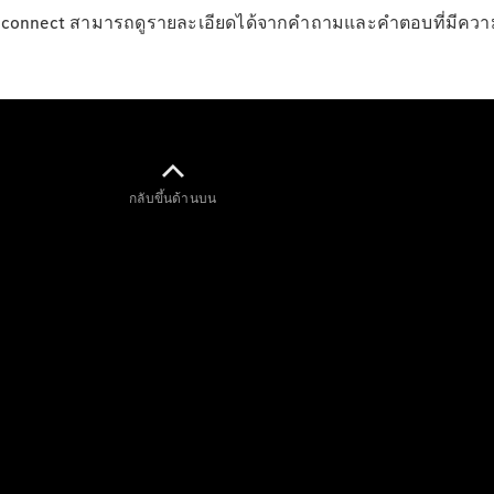
ทดลองขับ
e connect สามารถดูรายละเอียดได้จากคำถามและคำตอบที่มีความเก
Mercedes-
Benz Online
Showroom
คาบริโอเลต/โรดสเตอร์
กลับขึ้นด้านบน
All
Cabriolets /
Roadsters
Mercedes-
AMG SL
Roadster