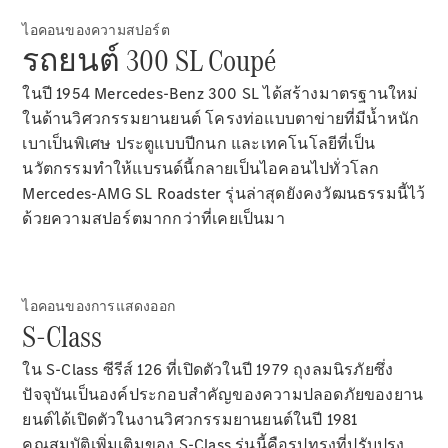
รถยนต์ไฟฟ้ารุ่นต่างๆ
ไอคอนของความสปอร์ต
รถยนต์ปลั๊กอินไฮบริดรุ่นต่างๆ
รถยนต์ 300 SL Coupé
ในปี 1954 Mercedes-Benz 300 SL ได้สร้างมาตรฐานใหม่
ซาลูน
ในด้านวิศวกรรมยานยนต์ โครงท่อแบบตาข่ายที่มีน้ำหนัก
เบาเป็นพิเศษ ประตูแบบปีกนก และเทคโนโลยีที่เป็น
นวัตกรรมทำให้แบรนด์นี้กลายเป็นไอคอนไปทั่วโลก
Mercedes-AMG SL Roadster รุ่นล่าสุดยังคงวัฒนธรรมนี้ไว้
ด้วยความสปอร์ตมากกว่าที่เคยเป็นมา
All Saloons
CLA
ไฟฟ้า 100%
Saloon
ไอคอนของการแสดงออก
C-Class
S-Class
Saloon
EQE
ไฟฟ้า 100%
ใน S-Class ซีรีส์ 126 ที่เปิดตัวในปี 1979 ถุงลมนิรภัยซึ่ง
Saloon
ปัจจุบันเป็นองค์ประกอบสำคัญของความปลอดภัยของยาน
E-Class
Saloon
ยนต์ได้เปิดตัวในงานวิศวกรรมยานยนต์ในปี 1981
S-Class
คุณสมบัติเพิ่มเติมของ S-Class รุ่นนี้คือรูปทรงที่ปรับปรุง