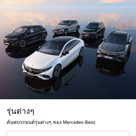
ทดลองขับ
Mercedes-
Benz Online
Showroom
คาบริโอเลต/โรดสเตอร์
All
Cabriolets /
Roadsters
Mercedes-
AMG SL
Roadster