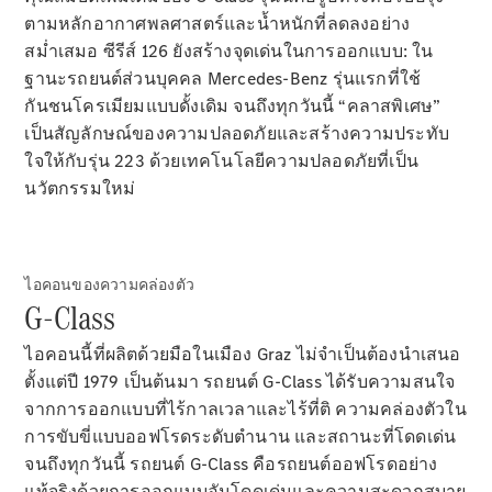
Saloon
ตามหลักอากาศพลศาสตร์และน้ำหนักที่ลดลงอย่าง
Mercedes-
สม่ำเสมอ ซีรีส์ 126 ยังสร้างจุดเด่นในการออกแบบ: ใน
Maybach S-
ฐานะรถยนต์ส่วนบุคคล Mercedes-Benz รุ่นแรกที่ใช้
Class
Mercedes-
กันชนโครเมียมแบบดั้งเดิม จนถึงทุกวันนี้ “คลาสพิเศษ”
Maybach S-
เป็นสัญลักษณ์ของความปลอดภัยและสร้างความประทับ
Class
ใจให้กับรุ่น 223 ด้วยเทคโนโลยีความปลอดภัยที่เป็น
นวัตกรรมใหม่
ออกแบบ
รถยนต์
ทดลองขับ
ไอคอนของความคล่องตัว
Mercedes-
G-Class
Benz Online
Showroom
ไอคอนนี้ที่ผลิตด้วยมือในเมือง Graz ไม่จำเป็นต้องนำเสนอ
เอสยูวี
ตั้งแต่ปี 1979 เป็นต้นมา รถยนต์ G-Class ได้รับความสนใจ
จากการออกแบบที่ไร้กาลเวลาและไร้ที่ติ ความคล่องตัวใน
การขับขี่แบบออฟโรดระดับตำนาน และสถานะที่โดดเด่น
จนถึงทุกวันนี้ รถยนต์ G-Class คือรถยนต์ออฟโรดอย่าง
แท้จริงด้วยการออกแบบอันโดดเด่นและความสะดวกสบาย