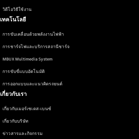
ลูกค้าทาง
ธุรกิจและ
วิดีโอวิธีใช้งาน
องค์กร
เทคโนโลยี
การขับเคลื่อนด้วยพลังงานไฟฟ้า
โบรชัวร์และ
ราคา
การชาร์จไฟและบริการสถานีชาร์จ
ออกแบบรถ
ของคุณ
MBUX Multimedia System
จองการ
การขับขี่แบบอัตโนมัติ
ทดลองขับ
บริการ
การออกแบบและแนวคิดรถยนต์
ทางการเงิน
เกี่ยวกับเรา
Digital
เกี่ยวกับเมอร์เซเดส-เบนซ์
Extras
MBSP
เกี่ยวกับบริษัท
ข้อมูล
ข่าวสารและกิจกรรม
อะไหล่