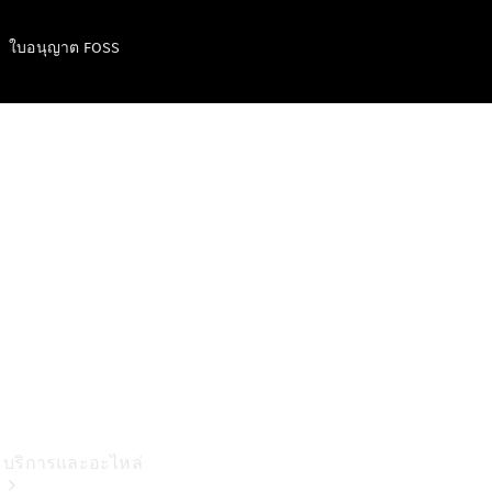
ชาร์จ
คอลเลกชัน
ใบอนุญาต FOSS
ผลิตภัณฑ์
บำรุงรักษา
รถยนต์
ข้อมูล
อะไหล่แท้
Body &
Paint
บริการและอะไหล่