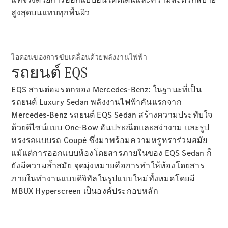
สูงสุดบนแทบทุกพื้นผิว
All SUVs
EQS
ไฟฟ้า 100%
SUV
Mercedes-
Maybach
ไอคอนของการขับเคลื่อนด้วยพลังงานไฟฟ้า
ไฟฟ้า 100%
รถยนต์ EQS
EQS SUV
GLA
EQS สานต่อมรดกของ Mercedes-Benz: ในฐานะที่เป็น
GLC
GLC Coupé
รถยนต์ Luxury Sedan พลังงานไฟฟ้าคันแรกจาก
GLE
Mercedes-Benz รถยนต์ EQS Sedan สร้างความประทับใจ
GLS
ด้วยดีไซน์แบบ One-Bow อันประณีตและสง่างาม และรูป
Mercedes-
ทรงรถแบบรถ Coupé ซึ่งมาพร้อมความหรูหราร่วมสมัย
Maybach
แม้แต่การออกแบบห้องโดยสารภายในของ EQS Sedan ก็
GLS
G-
ยังมีความล้ำสมัย จุดมุ่งหมายคือการทำให้ห้องโดยสาร
ไฟฟ้า 100%
Class
ภายในทำงานแบบดิจิทัลในรูปแบบใหม่ทั้งหมดโดยมี
G-Class
MBUX Hyperscreen เป็นองค์ประกอบหลัก
ออกแบบ
รถยนต์