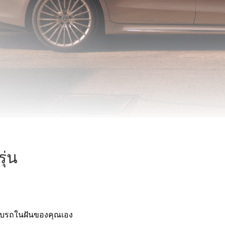
รถยนต์ไฟฟ้ารุ่นต่างๆ
รถยนต์ปลั๊กอินไฮบริดรุ่นต่างๆ
ซาลูน
All Saloons
CLA
ไฟฟ้า
Saloon
100%
ุ่น
C-Class
Saloon
EQE
ไฟฟ้า
Saloon
100%
E-Class
Saloon
กับรถในฝันของคุณเอง
S-Class