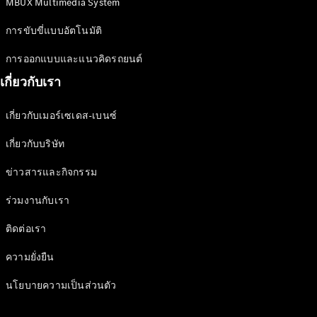
MBUX Multimedia System
การขับขี่แบบอัตโนมัติ
การออกแบบและแนวคิดรถยนต์
เกี่ยวกับเรา
เกี่ยวกับเมอร์เซเดส-เบนซ์
เกี่ยวกับบริษัท
เกี่ยวกับเรา
AMG
ข่าวสารและกิจกรรม
MAYBACH
ร่วมงานกับเรา
Defining
Class
ติดต่อเรา
เพราะว่านี่
คือ
ความยั่งยืน
Mercedes-
Benz
นโยบายความเป็นส่วนตัว
140 ปีแห่ง
นวัตกรรม