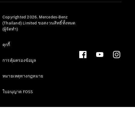
เทคโนโลยี
Copyrighted 2026. Mercedes-Benz
(Thailand) Limited ขอสงวนสิทธิ์ทั้งหมด
(ผู้จัดทำ)
คุกกี้
การขับขี่
แบบ
การคุ้มครองข้อมูล
อัตโนมัติ
MBUX
หมายเหตุทางกฎหมาย
multimedia
system
ใบอนุญาต FOSS
การ
ออกแบบ
และแนวคิด
รถยนต์
รถยนต์
พลังงาน