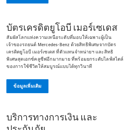
ลูกค้าทาง
ธุรกิจและ
องค์กร
บัตรเครดิตยูโอบี เมอร์เซเดส
โบรชัวร์และ
สัมผัสโลกแห่งความเหนือระดับที่มอบให้เฉพาะผู้เป็น
ราคา
เจ้าของรถยนต์ Mercedes-Benz ด้วยสิทธิพิเศษจากบัตร
ออกแบบรถ
เครดิตยูโอบี เมอร์เซเดส ที่ตัวแทนจำหน่ายฯ และสิทธิ
ของคุณ
พิเศษสุดเอกซ์คลูซีฟอีกมากมาย ที่พร้อมยกระดับไลฟ์สไตล์
จองการ
ของการใช้ชีวิตให้สมบูรณ์แบบได้ทุกวินาที
ทดลองขับ
บริการ
ทางการเงิน
ข้อมูลเพิ่มเติม
Digital
Extras
MBSP
บริการทางการเงิน และ
ข้อมูล
ประกันภัย
อะไหล่