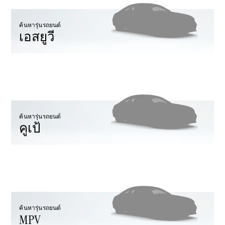
All SUVs
EQS
ค้นหารุ่นรถยนต์
ไฟฟ้า 100%
เอสยูวี
SUV
Mercedes-
Maybach
ไฟฟ้า 100%
EQS SUV
GLA
GLC
GLC Coupé
GLE
ค้นหารุ่นรถยนต์
GLS
คูเป้
Mercedes-
Maybach
GLS
G-
ไฟฟ้า 100%
Class
G-Class
ค้นหารุ่นรถยนต์
ออกแบบ
MPV
รถยนต์