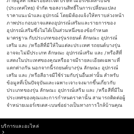
ภาษีมูลค่าเพิ่มร้อยละเจ็ด บริษัท เมอร์เซเดส-เบนซ์
ชาร์จ
(ประเทศไทย) จำกัด ขอสงวนสิทธิ์ในการเปลี่ยนแปลง
คอลเลกชัน
ราคาแนะนำและอุปกรณ์ โดยมิต้องแจ้งให้ทราบล่วงหน้า
ผลิตภัณฑ์
ภาพประกอบอาจแสดงอุปกรณ์เสริมและรายการของ
บำรุงรักษา
อุปกรณ์เสริมซึ่งไม่ได้เป็นส่วนหนึ่งของข้อกำหนด
รถยนต์
มาตรฐาน กับประเภทของรุ่นรถยนต์ ลักษณะ อุปกรณ์
ข้อมูล
เสริม และ /หรือสีที่มีให้ในแต่ละประเทศ รถยนต์บางรุ่น
อะไหล่แท้
อาจจะไม่มีประเภท ลักษณะ อุปกรณ์เสริม และ /หรือสีที่
Body &
แสดงในประเทศของคุณหรืออาจมีรายละเอียดเฉพาะที่
Paint
แตกต่างกัน นอกจากนี้รถยนต์บางรุ่น ลักษณะ อุปกรณ์
เสริม และ /หรือสีอาจมีใช้ร่วมกับรุ่นอื่นเท่านั้น สำหรับ
ข้อมูลที่เป็นปัจจุบันและเฉพาะเจาะจงมากขึ้นเกี่ยวกับ
ประเภทของรุ่น ลักษณะ อุปกรณ์เสริม และ /หรือสีที่มีใน
ประเทศของคุณและการกำหนดราคานั้น สามารถติดต่อผู้
จำหน่ายเมอร์เซเดส-เบนซ์อย่างเป็นทางการใกล้บ้านคุณ
บริการและอะไหล่