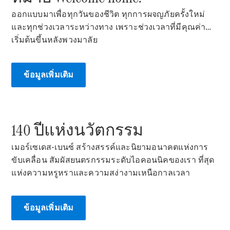
Mercedes-
ออกแบบมาเพื่อทุกวันของชีวิต ทุกการผจญภัยครั้งใหม่
Maybach SL
Roadster
และทุกช่วงเวลาระหว่างทาง เพราะช่วงเวลาที่มีคุณค่า…
เริ่มต้นขึ้นหลังพวงมาลัย​
ออกแบบ
รถยนต์
ข้อมูลเพิ่มเติม
ทดลองขับ
Mercedes-
Benz Online
Showroom
140 ปีแห่งนวัตกรรม
MPV
เมอร์เซเดส-เบนซ์ สร้างสรรค์และนิยามอนาคตแห่งการ
ขับเคลื่อน สัมผัสยนตรกรรมระดับไอคอนนิคของเรา ที่สุด
แห่งความหรูหราและความสง่างามเหนือกาลเวลา
V-Class
ข้อมูลเพิ่มเติม
MPV