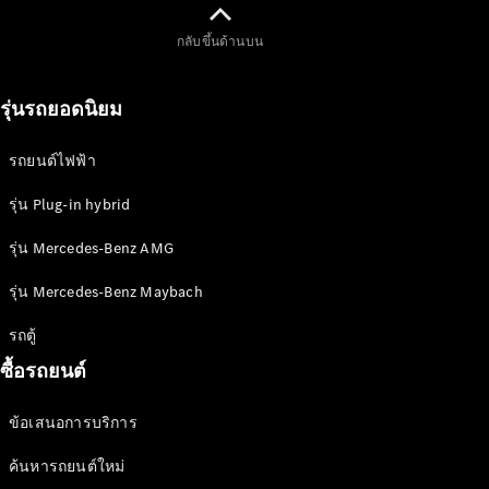
กลับขึ้นด้านบน
รุ่นรถยอดนิยม
รถยนต์ไฟฟ้า
รุ่น Plug-in hybrid
การบริการ
ทั้งหมด
รุ่น Mercedes-Benz AMG
ข้อเสนอ
รุ่น Mercedes-Benz Maybach
พิเศษ
Charging
รถตู้
Solutions
ซื้อรถยนต์
นัดหมายเข้า
ข้อเสนอการบริการ
รับบริการ
ออนไลน์
ค้นหารถยนต์ใหม่