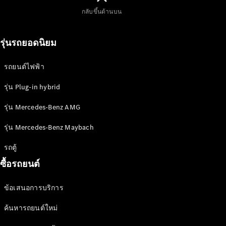
เทคโนโลยี
กลับขึ้นด้านบน
รุ่นรถยอดนิยม
รถยนต์ไฟฟ้า
การขับขี่
รุ่น Plug-in hybrid
แบบ
รุ่น Mercedes-Benz AMG
อัตโนมัติ
MBUX
รุ่น Mercedes-Benz Maybach
multimedia
system
รถตู้
การ
ซื้อรถยนต์
ออกแบบ
และแนวคิด
ข้อเสนอการบริการ
รถยนต์
รถยนต์
ค้นหารถยนต์ใหม่
พลังงาน