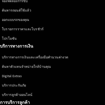
จองทดลองการขับ
ไฟฟ้า
นวัตกรรม
ค้นหารถยนต์ใช้แล้ว
เพื่ออนาคต
ออกแบบรถของคุณ
ที่ยั่งยืน
ใบรายการราคาและโบรชัวร์
News &
Events
โปรโมชัน
บริการทางการเงิน
บริการทางการเงินและเครื่องมือคำนวนค่างวด
ค้นหาตัวแทนจำหน่ายใกล้บ้านคุณ
Digital Extras
ข่าวสาร
บริการประกันภัย
ล่าสุด
MercedesCard
บริการลูกค้าออนไลน์
Mercedes-
Benz
การบริการลูกค้า