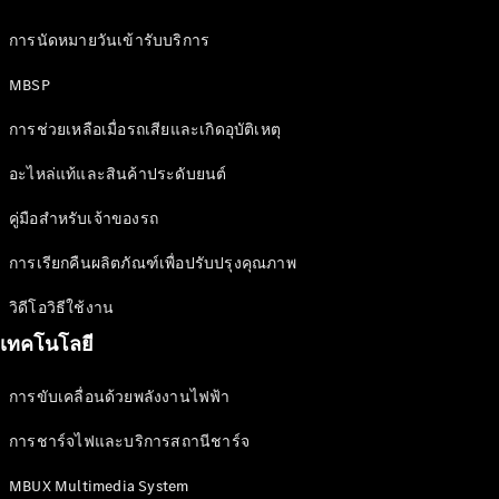
Magazine
การนัดหมายวันเข้ารับบริการ
MBSP
การช่วยเหลือเมื่อรถเสียและเกิดอุบัติเหตุ
อะไหล่แท้และสินค้าประดับยนต์
คู่มือสำหรับเจ้าของรถ
เล่มใหม่
การเรียกคืนผลิตภัณฑ์เพื่อปรับปรุงคุณภาพ
ล่าสุด
เล่ม
วิดีโอวิธีใช้งาน
เฉพาะ
เทคโนโลยี
Issue 2-
2025
การขับเคลื่อนด้วยพลังงานไฟฟ้า
เล่มเฉพาะ
Issue 1-
การชาร์จไฟและบริการสถานีชาร์จ
2025
เล่มเฉพาะ
MBUX Multimedia System