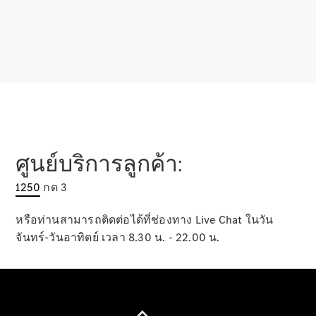
เกี่ยวกับเรา
ศูนย์บริการลูกค้า:
AMG
MAYBACH
1250
กด 3
Defining
Class
หรือท่านสามารถติดต่อได้ที่ช่องทาง Live Chat ในวัน
เพราะว่านี่
จันทร์-วันอาทิตย์ เวลา 8.30 น. - 22.00 น.
คือ
Mercedes-
Benz
140 ปีแห่ง
นวัตกรรม