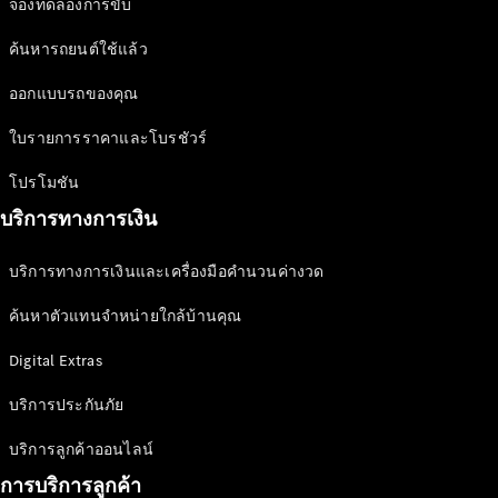
จองทดลองการขับ
ไฟฟ้า
นวัตกรรม
ค้นหารถยนต์ใช้แล้ว
เพื่ออนาคต
ออกแบบรถของคุณ
ที่ยั่งยืน
ใบรายการราคาและโบรชัวร์
News &
Events
โปรโมชัน
บริการทางการเงิน
บริการทางการเงินและเครื่องมือคำนวนค่างวด
ค้นหาตัวแทนจำหน่ายใกล้บ้านคุณ
Digital Extras
ข่าวสาร
บริการประกันภัย
ล่าสุด
MercedesCard
บริการลูกค้าออนไลน์
Mercedes-
Benz
การบริการลูกค้า