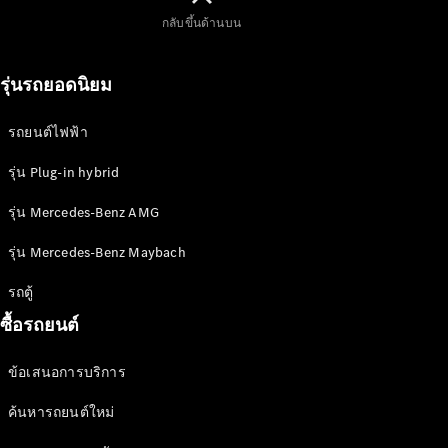
เทคโนโลยี
กลับขึ้นด้านบน
รุ่นรถยอดนิยม
รถยนต์ไฟฟ้า
การขับขี่
รุ่น Plug-in hybrid
แบบ
รุ่น Mercedes-Benz AMG
อัตโนมัติ
MBUX
รุ่น Mercedes-Benz Maybach
multimedia
system
รถตู้
การ
ซื้อรถยนต์
ออกแบบ
และแนวคิด
ข้อเสนอการบริการ
รถยนต์
รถยนต์
ค้นหารถยนต์ใหม่
พลังงาน