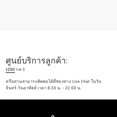
เกี่ยวกับเรา
ศูนย์บริการลูกค้า:
AMG
MAYBACH
1250
กด 3
Defining
Class
หรือท่านสามารถติดต่อได้ที่ช่องทาง Live Chat ในวัน
เพราะว่านี่
จันทร์-วันอาทิตย์ เวลา 8.30 น. - 22.00 น.
คือ
Mercedes-
Benz
140 ปีแห่ง
นวัตกรรม