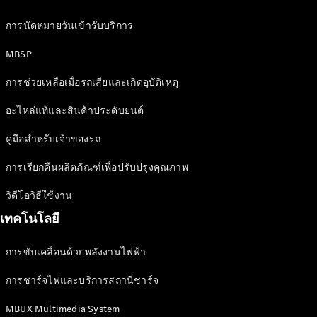
Magazine
การนัดหมายวันเข้ารับบริการ
MBSP
การช่วยเหลือเมื่อรถเสียและเกิดอุบัติเหตุ
อะไหล่แท้และสินค้าประดับยนต์
คู่มือสำหรับเจ้าของรถ
เล่มใหม่
การเรียกคืนผลิตภัณฑ์เพื่อปรับปรุงคุณภาพ
ล่าสุด
เล่ม
วิดีโอวิธีใช้งาน
เฉพาะ
เทคโนโลยี
Issue 2-
2025
การขับเคลื่อนด้วยพลังงานไฟฟ้า
เล่มเฉพาะ
Issue 1-
การชาร์จไฟและบริการสถานีชาร์จ
2025
เล่มเฉพาะ
MBUX Multimedia System